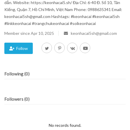
dẫn. Website: https://keonhacai5.sh/ Địa Chỉ: 6-40 Đ. Số 10, Tân
Kiểng, Quận 7, Hồ Chí Minh, Việt Nam Phone: 0988635341 Email:
Blog
keonhacai5sh@gmail.com Hashtags: #keonhacai #keonhacai5sh
#linkkeonhacai #trangchukeonhacai #soikeonhacai
Trending
Member since Apr 10, 2025
keonhacai5sh@gmail.com
Fashion
Follow
Sitemap
News
Following (0)
Business
Followers (0)
No records found.