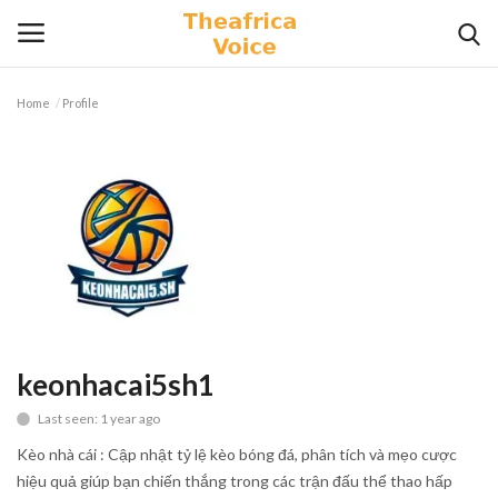
Home
Profile
Login
Register
Home
Contact
Videos
Travel
keonhacai5sh1
Last seen: 1 year ago
Lifestyle
Kèo nhà cái : Cập nhật tỷ lệ kèo bóng đá, phân tích và mẹo cược
Gallery
hiệu quả giúp bạn chiến thắng trong các trận đấu thể thao hấp