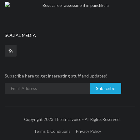
Best career assessment in panchkula
SOCIAL MEDIA
Subscribe here to get interesting stuff and updates!
Subscribe
Copyright 2023 Theafricavoice - All Rights Reserved.
Terms & Conditions
Privacy Policy