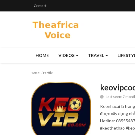
Contact
HOME
VIDEOS
TRAVEL
LIFESTY
Home
Profile
keovipco
Last seen: 7 mont
Keonhacai là trang
được xây dựng nhằ
Hotline: 03555487
#keothethao #ke