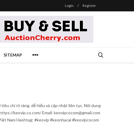
Login
/
Register
SITEMAP
iêu chí rõ ràng, dễ hiểu và cập nhật liên tục. Nội dung
https://keovip.co.com/ Email: keovipcocom@gmail.com
 Việt Nam Hashtag: #keovip #keonhacai #keovipcocom