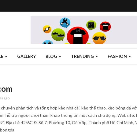
LE
GALLERY
BLOG
TRENDING
FASHION
com
hs ago
 chuyên phân tích và tổng hợp kèo nhà cái, kèo thể thao, kèo bóng đá với t
m hỗ trợ người chơi tham khảo thông tin một cách chủ động. Website: 
91 Địa chỉ: 42/6C Đ. Số 7, Phường 10, Gò Vấp, Thành phố Hồ Chí Minh,
obongda