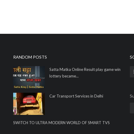
RANDOM POSTS
S
Satta Matka Online Result play game win
lottery became...
Su
Car Transport Services in Delhi
SWITCH TO ULTRA MODERN WORLD OF SMART TVS