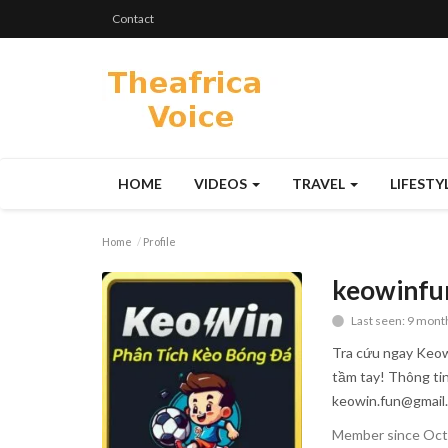
Contact
HOME
VIDEOS
TRAVEL
LIFESTY
Home
Profile
keowinfu
Last seen: 9 mont
Tra cứu ngay Keowi
tầm tay! Thông tin
keowin.fun@gmail
Member since Oct