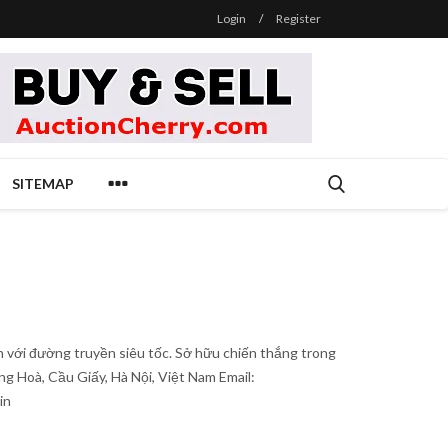
Login
/
Register
SITEMAP
n với đường truyền siêu tốc. Sở hữu chiến thắng trong
ng Hoà, Cầu Giấy, Hà Nội, Việt Nam Email:
in