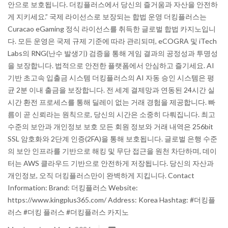
안으로 보호됩니다. 더킹플러스에서 당신의 즐거움과 자산을 안전하
게 지키세요.” 국제 라이선스로 보장되는 합법 운영 더킹플러스는
Blog
Curacao eGaming 정식 라이선스를 취득한 글로벌 합법 카지노입니
다. 모든 운영은 국제 규제 기준에 따라 관리되며, eCOGRA 및 iTech
Trending
Labs의 RNG(난수 발생기) 검증을 통해 게임 결과의 공정성과 투명성
을 보장합니다. 법적으로 안전한 플랫폼에서 안심하고 즐기세요. AI
Fashion
기반 초고속 입출금 시스템 더킹플러스의 AI 자동 승인 시스템은 평
균 2분 이내 출금을 보장합니다. 전 세계 결제망과 연동된 24시간 실
Sitemap
시간 환전 프로세스를 통해 딜레이 없는 거래 경험을 제공합니다. 빠
름이 곧 신뢰라는 원칙으로, 당신의 시간은 소중히 다뤄집니다. 최고
News
수준의 보안과 개인정보 보호 모든 회원 정보와 거래 내역은 256bit
SSL 암호화와 2단계 인증(2FA)을 통해 보호됩니다. 글로벌 은행 수준
Business
의 보안 인프라를 기반으로 해킹 및 무단 접근을 원천 차단하며, 데이
터는 AWS 클라우드 기반으로 안전하게 저장됩니다. 당신의 자산과
개인정보, 오직 더킹플러스만이 완벽하게 지킵니다. Contact
Information: Brand: 더킹플러스 Website:
https://www.kingplus365.com/ Address: Korea Hashtag: #더킹플
러스 #더킹 플러스 #더킹플러스 카지노