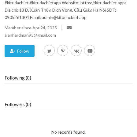
#kitudacbiet #kitudacbietapp Website: https://kitudacbiet.app/
Địa chỉ: 13 Đ. Xuân Thủy, Dịch Vọng, Cầu Giấy, Hà Nội SĐT:
Blog
0905261304 Email: admin@kitudacbiet.app
Trending
Member since Apr 24, 2025
alanhardman93@gmail.com
Fashion
Follow
Sitemap
News
Following (0)
Business
Followers (0)
No records found.