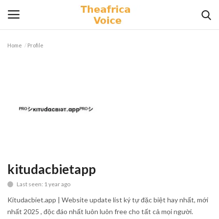
Home
Profile
Login
Register
Home
Contact
Videos
Travel
kitudacbietapp
Last seen: 1 year ago
Lifestyle
Kitudacbiet.app | Website update list ký tự đặc biệt hay nhất, mới
Gallery
nhất 2025 , độc đáo nhất luôn luôn free cho tất cả mọi người.