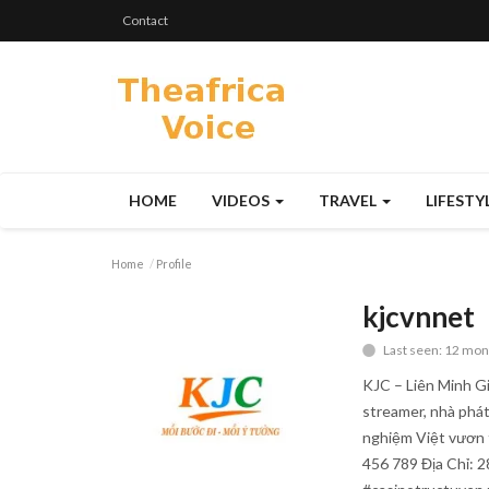
Contact
HOME
VIDEOS
TRAVEL
LIFESTY
Home
Profile
kjcvnnet
Last seen: 12 mon
KJC – Liên Minh Gi
streamer, nhà phát
nghiệm Việt vươn 
456 789 Địa Chỉ: 