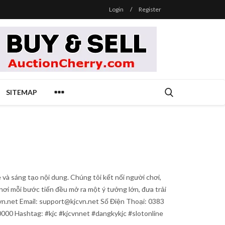
Login
/
Register
SITEMAP
 và sáng tạo nội dung. Chúng tôi kết nối người chơi,
 nơi mỗi bước tiến đều mở ra một ý tưởng lớn, đưa trải
vn.net Email: support@kjcvn.net Số Điện Thoại: 0383
00 Hashtag: #kjc #kjcvnnet #dangkykjc #slotonline