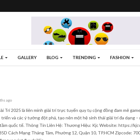
LE
GALLERY
BLOG
TRENDING
FASHION
ths ago
ải Trí 2025 là liên minh giải trí trực tuyến quy tụ cộng đồng đam mê game
 triển và các ý tưởng đột phá, tạo nên một hệ sinh thái giải trí đa dạng –
tầm quốc tế. Thông Tin Liên Hệ: Thương Hiệu: Kjc Website: https://kjc
285D Cách Mạng Tháng Tám, Phường 12, Quận 10, TP.HCM Zipcode: 7000