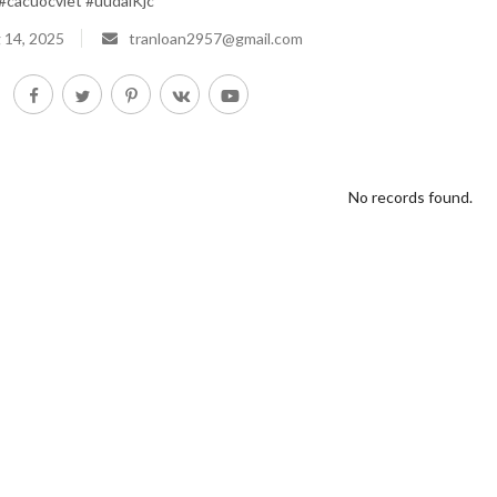
#cacuocviet #uudaiKjc
 14, 2025
tranloan2957@gmail.com
No records found.