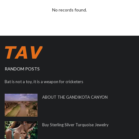
No records found.
RANDOM POSTS
Bat is not a toy, it is a weapon for cricketers
ABOUT THE GANDIKOTA CANYON
Buy Sterling Silver Turquoise Jewelry