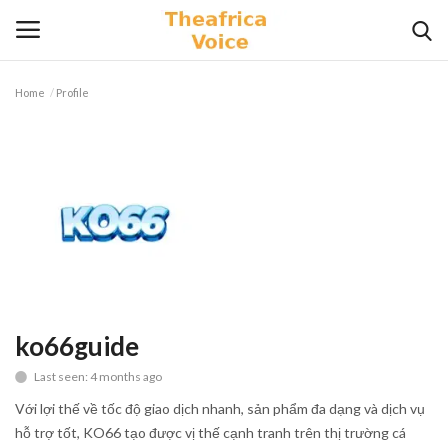
Home
Profile
Login
Register
Home
Contact
Videos
Travel
ko66guide
Last seen: 4 months ago
Lifestyle
Với lợi thế về tốc độ giao dịch nhanh, sản phẩm đa dạng và dịch vụ
Gallery
hỗ trợ tốt, KO66 tạo được vị thế cạnh tranh trên thị trường cá