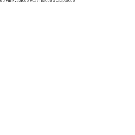
8 #linkvaolc88 #casinolc88 #taiapplc88