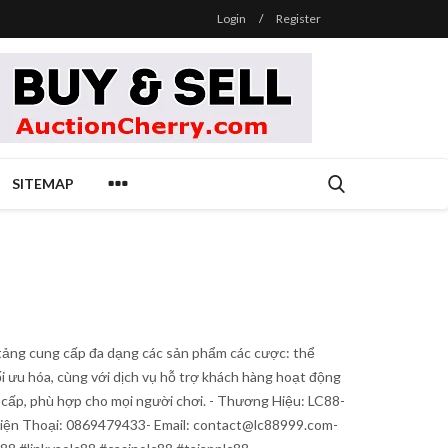
Login
/
Register
SITEMAP
 tảng cung cấp đa dạng các sản phẩm các cược: thể
tối ưu hóa, cùng với dịch vụ hỗ trợ khách hàng hoạt động
cấp, phù hợp cho mọi người chơi. - Thương Hiệu: LC88-
 Điện Thoại: 0869479433- Email: contact@lc88999.com-