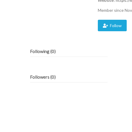
Website: https://
Member since Nov
Follow
Following (0)
Followers (0)