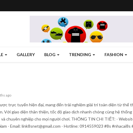
LE
GALLERY
BLOG
TRENDING
FASHION
ths ago
ược trực tuyến hiện đại, mang đến trải nghiệm giải trí toàn diện từ thể th
. Với giao diện thân thiện, tốc độ giao dịch nhanh chóng cùng hệ thống
 và chuyên nghiệp cho mọi người chơi. THÔNG TIN CHI TIẾT: - Website: 
Nam - Email: link8snet@gmail.com - Hotline: 0914559023 #8s #nhacai8s 