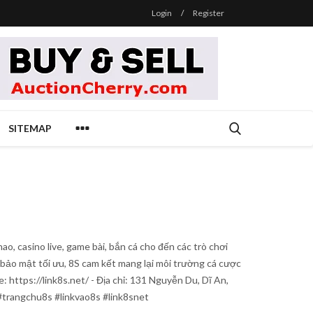
Login
/
Register
SITEMAP
ao, casino live, game bài, bắn cá cho đến các trò chơi
 bảo mật tối ưu, 8S cam kết mang lại môi trường cá cược
https://link8s.net/ - Địa chỉ: 131 Nguyễn Du, Dĩ An,
#trangchu8s #linkvao8s #link8snet