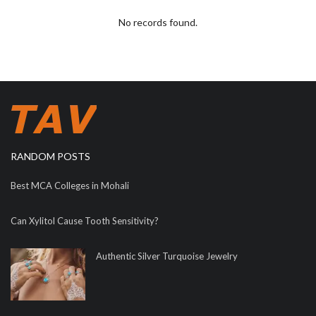
No records found.
RANDOM POSTS
Best MCA Colleges in Mohali
Can Xylitol Cause Tooth Sensitivity?
Authentic Silver Turquoise Jewelry