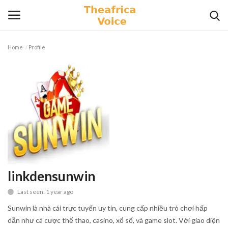
Home
Profile
Login
Register
Home
Contact
Videos
Travel
linkdensunwin
Last seen: 1 year ago
Lifestyle
Sunwin là nhà cái trực tuyến uy tín, cung cấp nhiều trò chơi hấp
Gallery
dẫn như cá cược thể thao, casino, xổ số, và game slot. Với giao diện