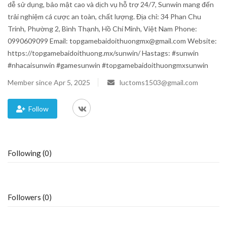
dễ sử dụng, bảo mật cao và dịch vụ hỗ trợ 24/7, Sunwin mang đến
trải nghiệm cá cược an toàn, chất lượng. Địa chỉ: 34 Phan Chu
Blog
Trinh, Phường 2, Bình Thạnh, Hồ Chí Minh, Việt Nam Phone:
0990609099 Email: topgamebaidoithuongmx@gmail.com Website:
Trending
https://topgamebaidoithuong.mx/sunwin/ Hastags: #sunwin
#nhacaisunwin #gamesunwin #topgamebaidoithuongmxsunwin
Fashion
Member since Apr 5, 2025
luctoms1503@gmail.com
Sitemap
Follow
News
Business
Following (0)
Followers (0)