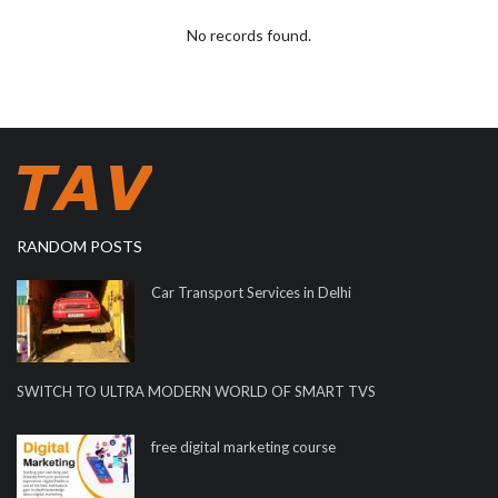
No records found.
RANDOM POSTS
Car Transport Services in Delhi
SWITCH TO ULTRA MODERN WORLD OF SMART TVS
free digital marketing course