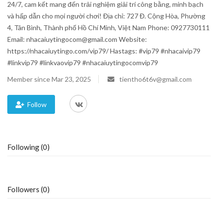
24/7, cam kết mang đến trải nghiệm giải trí công bằng, minh bạch
và hấp dẫn cho mọi người chơi! Địa chỉ: 727 Đ. Cộng Hòa, Phường
Blog
4, Tân Bình, Thành phố Hồ Chí Minh, Việt Nam Phone: 0927730111
Email: nhacaiuytingocom@gmail.com Website:
Trending
https://nhacaiuytingo.com/vip79/ Hastags: #vip79 #nhacaivip79
#linkvip79 #linkvaovip79 #nhacaiuytingocomvip79
Fashion
Member since Mar 23, 2025
tientho6t6v@gmail.com
Sitemap
Follow
News
Business
Following (0)
Followers (0)