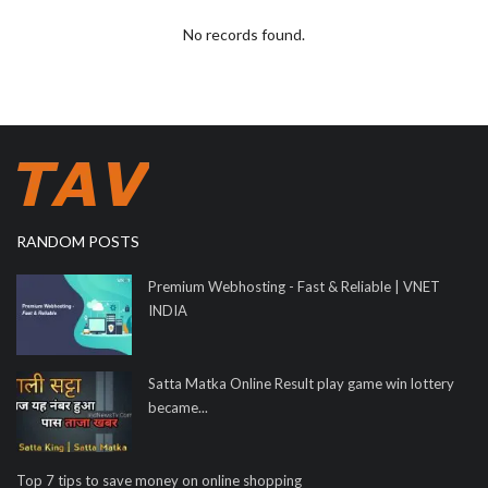
No records found.
RANDOM POSTS
Premium Webhosting - Fast & Reliable | VNET
INDIA
Satta Matka Online Result play game win lottery
became...
Top 7 tips to save money on online shopping