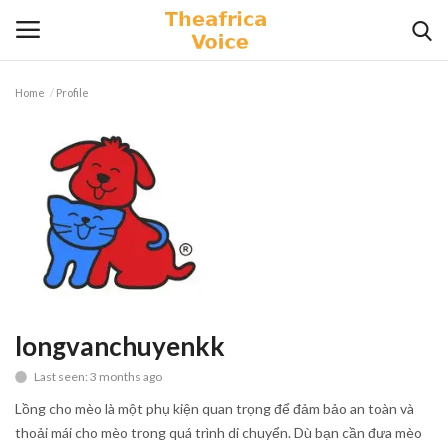
Home
Profile
Login
Register
Home
Contact
Videos
Travel
longvanchuyenkk
Last seen: 3 months ago
Lifestyle
Lồng cho mèo là một phụ kiện quan trọng để đảm bảo an toàn và
Gallery
thoải mái cho mèo trong quá trình di chuyển. Dù bạn cần đưa mèo