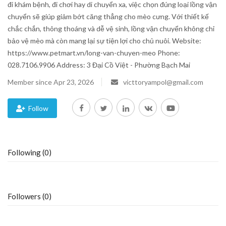
đi khám bệnh, đi chơi hay di chuyển xa, việc chọn đúng loại lồng vận
chuyển sẽ giúp giảm bớt căng thẳng cho mèo cưng. Với thiết kế
Blog
chắc chắn, thông thoáng và dễ vệ sinh, lồng vận chuyển không chỉ
bảo vệ mèo mà còn mang lại sự tiện lợi cho chủ nuôi. Website:
Trending
https://www.petmart.vn/long-van-chuyen-meo Phone:
028.7106.9906 Address: 3 Đại Cồ Việt - Phường Bạch Mai
Fashion
Member since Apr 23, 2026
victtoryampol@gmail.com
Sitemap
Follow
News
Business
Following (0)
Followers (0)