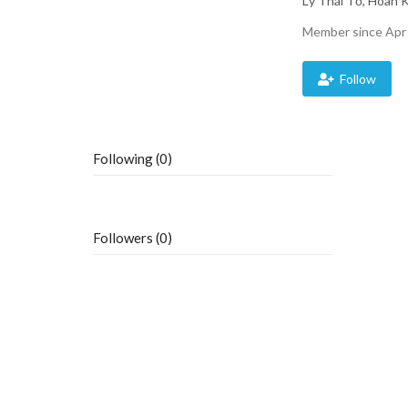
Lý Thái Tổ, Hoàn 
Member since Apr
Follow
Following (0)
Followers (0)