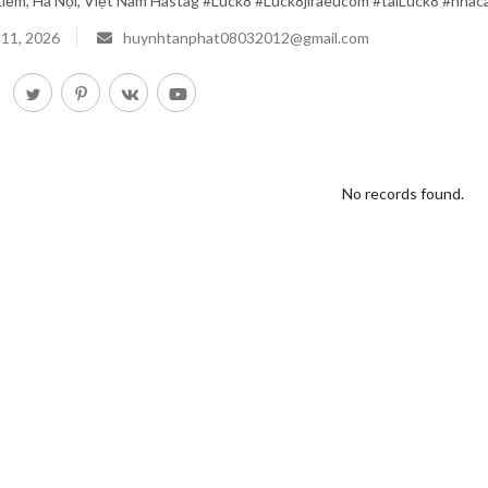
Kiếm, Hà Nội, Việt Nam Hastag #Luck8 #Luck8jiraeucom #taiLuck8 #nhac
 11, 2026
huynhtanphat08032012@gmail.com
No records found.