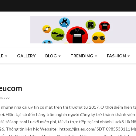
LE
GALLERY
BLOG
TRENDING
FASHION
aeucom
hs ago
 những nhà cái uy tín có mặt trên thị trường từ 2017. Ở thời điểm hiện 
i. Hiện tại, có đến hàng trăm nghìn người đăng ký trở thành thành viên củ
ái, tải app tool Luck8 miễn phí, tài xỉu trực tiếp tại chi nhánh Luck8 Hà
. Thông tin liên hệ: Website : https://jira.eu.com/ SĐT 0985533111 Mai