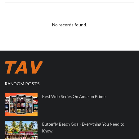
No records found.
RANDOM POSTS
Best Web Series On Amazon Prime
Butterfly Beach Goa - Everything You Need to
Know.