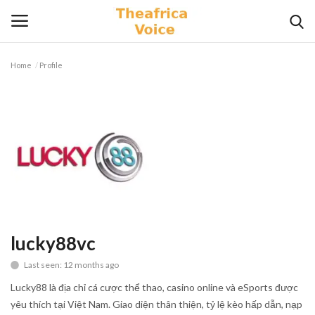
Home
Profile
Login
Register
Home
Contact
Videos
Travel
lucky88vc
Last seen: 12 months ago
Lifestyle
Lucky88 là địa chỉ cá cược thể thao, casino online và eSports được
Gallery
yêu thích tại Việt Nam. Giao diện thân thiện, tỷ lệ kèo hấp dẫn, nạp