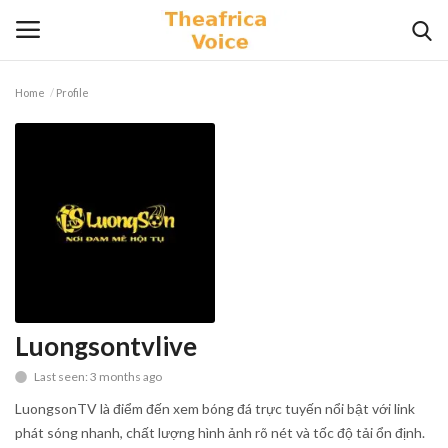
Home
Profile
Login
Register
Home
Contact
Videos
Travel
Luongsontvlive
Last seen: 3 months ago
Lifestyle
LuongsonTV là điểm đến xem bóng đá trực tuyến nổi bật với link
Gallery
phát sóng nhanh, chất lượng hình ảnh rõ nét và tốc độ tải ổn định.