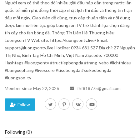
Người xem có thể theo dõi nhiều giải đấu hấp dẫn trong nước lẫn
quốc tế miễn phí, đồng thời cập nhật lịch thi đấu và thông tin trận
Blog
đấu mỗi ngày. Giao diện dễ dùng, truy cập thuận tiện và nội dung
được làm mới liên tục giúp LuongsonTV trở thành lựa chọn đáng
Trending
tin cậy cho fan bóng đá. Thông Tin Liên Hệ Thương hiệu:
LuongsonTV Website: https://luongsontv.live/ Email:
Fashion
support@luongsontv.live Hotline: 0934 681 527 Địa chỉ: 27 Nguyễn
Thị Nhỏ, Bình Tây, Hồ Chí Minh, Việt Nam Zipcode: 700000
Sitemap
Hashtags #luongsontv #tructiepbongda #trang_vebo #lichthidau
#bangxephang #livescore #tisobongda #soikeobongda
News
#luongson_tv
Member since May 22, 2026
fhf818775@gmail.com
Business
Follow
Following (0)