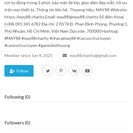
rút tự động trong 2 phút, bảo mật đa lớp, giao diện đẹp mắt, tối ưu
trên mọi thiết bị. Thông tin liên hệ: Thương hiệu: MAY88 Website:
Blog
https://may88.charity Email: may88@may88.charity Số điện thoại:
(+84) 091 345 6782 Địa chỉ: 270/76 Đ. Phan Đình Phùng, Phường 1,
Trending
Phú Nhuận, Hồ Chí Minh, Việt Nam Zipcode: 700000 Hashtag:
#MAY88 #may88charity #nhacaimay88 #cacuoctructuyen
Fashion
#casinotructuyen #gamedoithuong
Member since Jun 4, 2025
may88charity@gmail.com
Sitemap
News
Follow
Business
Following (0)
Followers (0)