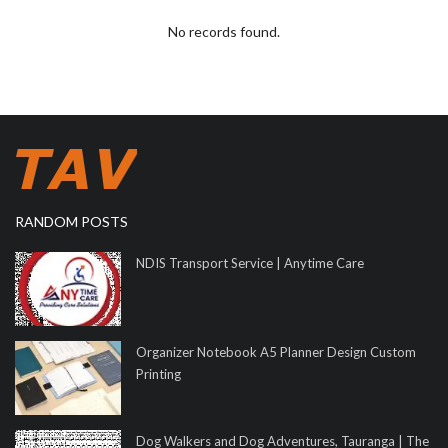
No records found.
RANDOM POSTS
NDIS Transport Service | Anytime Care
Organizer Notebook A5 Planner Design Custom
Printing
Dog Walkers and Dog Adventures, Tauranga | The