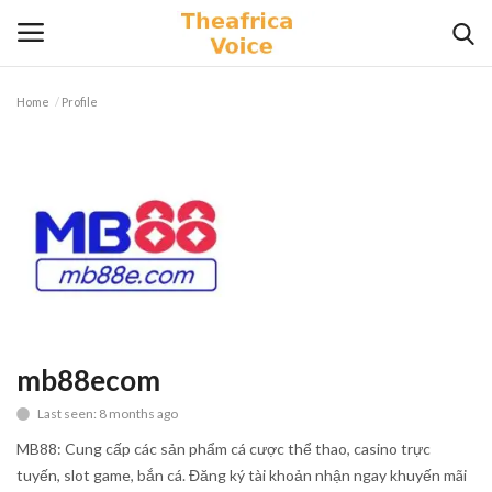
Home
Profile
Login
Register
Home
Contact
Videos
Travel
mb88ecom
Last seen: 8 months ago
Lifestyle
MB88: Cung cấp các sản phẩm cá cược thể thao, casino trực
Gallery
tuyến, slot game, bắn cá. Đăng ký tài khoản nhận ngay khuyến mãi