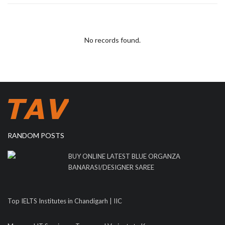
No records found.
RANDOM POSTS
BUY ONLINE LATEST BLUE ORGANZA
BANARASI/DESIGNER SAREE
Top IELTS Institutes in Chandigarh | IIC