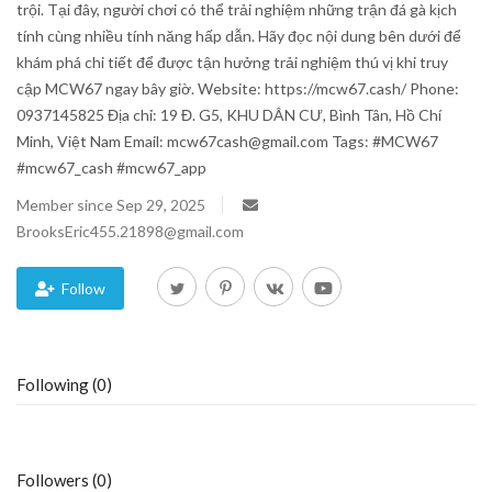
trội. Tại đây, người chơi có thể trải nghiệm những trận đá gà kịch
tính cùng nhiều tính năng hấp dẫn. Hãy đọc nội dung bên dưới để
Blog
khám phá chi tiết để được tận hưởng trải nghiệm thú vị khi truy
cập MCW67 ngay bây giờ. Website: https://mcw67.cash/ Phone:
Trending
0937145825 Địa chỉ: 19 Đ. G5, KHU DÂN CƯ, Bình Tân, Hồ Chí
Minh, Việt Nam Email: mcw67cash@gmail.com Tags: #MCW67
Fashion
#mcw67_cash #mcw67_app
Member since Sep 29, 2025
Sitemap
BrooksEric455.21898@gmail.com
News
Follow
Business
Following (0)
Followers (0)