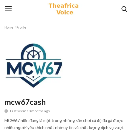
Home
Profile
Login
Register
Home
Contact
Videos
Travel
mcw67cash
Last seen: 10 months ago
Lifestyle
MCW67 hiện đang là một trong những sân chơi cá độ đá gà được
Gallery
nhiều người yêu thích nhất nhờ uy tín và chất lượng dịch vụ vượt