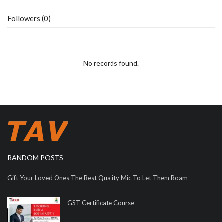
Followers (0)
No records found.
RANDOM POSTS
Gift Your Loved Ones The Best Quality Mic To Let Them Roam
GST Certificate Course