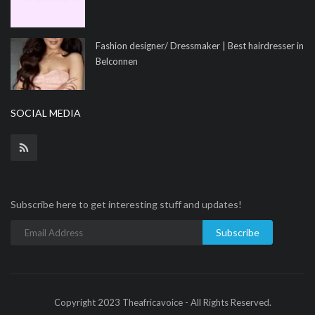
Fashion designer/ Dressmaker | Best hairdresser in
Belconnen
SOCIAL MEDIA
Subscribe here to get interesting stuff and updates!
Subscribe
Copyright 2023 Theafricavoice - All Rights Reserved.