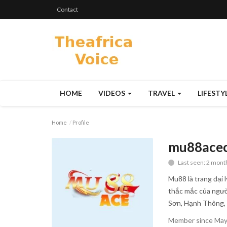
Contact
HOME
VIDEOS
TRAVEL
LIFESTY
Home
Profile
mu88ace
Last seen: 2 mont
Mu88 là trang đại 
thắc mắc của người
Sơn, Hạnh Thông,
Member since May