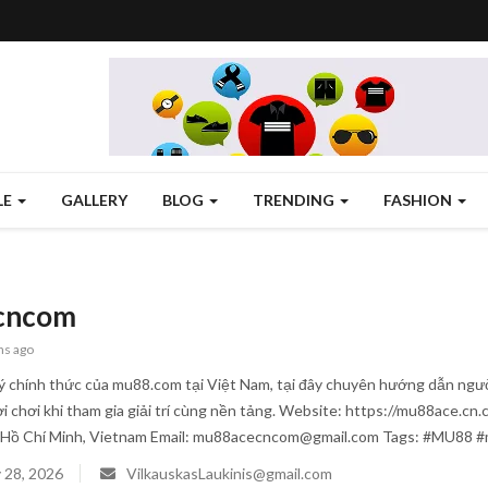
LE
GALLERY
BLOG
TRENDING
FASHION
cncom
hs ago
lý chính thức của mu88.com tại Việt Nam, tại đây chuyên hướng dẫn người 
 chơi khi tham gia giải trí cùng nền tảng. Website: https://mu88ace.c
 Hồ Chí Minh, Vietnam Email: mu88acecncom@gmail.com Tags: #MU88
 28, 2026
VilkauskasLaukinis@gmail.com