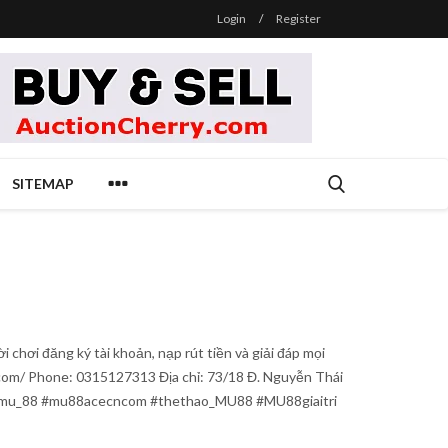
Login
/
Register
SITEMAP
chơi đăng ký tài khoản, nạp rút tiền và giải đáp mọi
n.com/ Phone: 0315127313 Địa chỉ: 73/18 Đ. Nguyễn Thái
 #mu_88 #mu88acecncom #thethao_MU88 #MU88giaitri