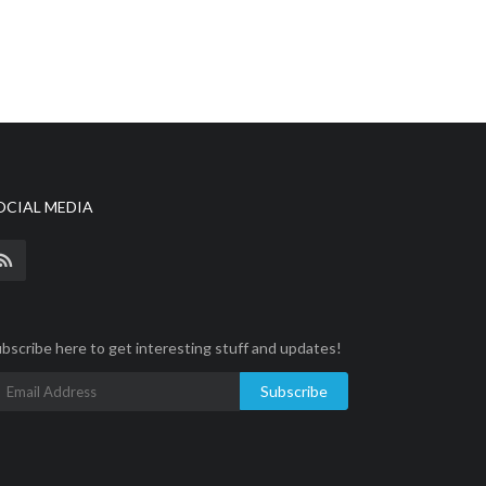
OCIAL MEDIA
bscribe here to get interesting stuff and updates!
Subscribe