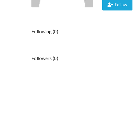
Follow
Following (0)
Followers (0)