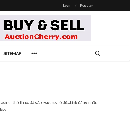
Login
/
Register
SITEMAP
sino, thể thao, đá gà, e-sports, lô đề...Link đăng nhập
biz/