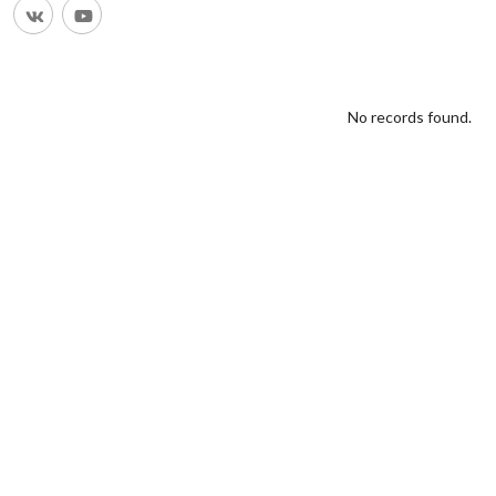
No records found.