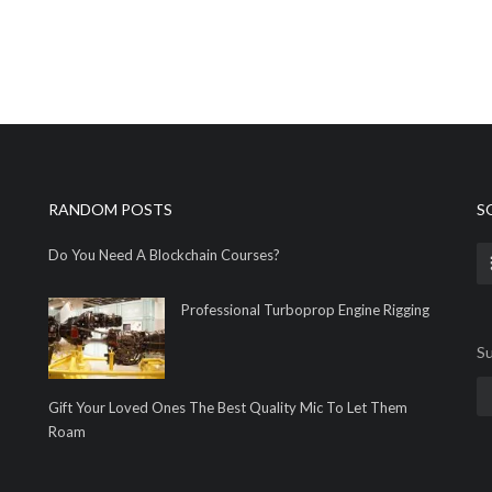
RANDOM POSTS
S
Do You Need A Blockchain Courses?
Professional Turboprop Engine Rigging
Su
Gift Your Loved Ones The Best Quality Mic To Let Them
Roam