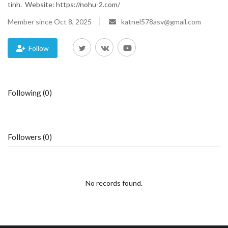
tính. Website: https://nohu-2.com/
Blog
Member since Oct 8, 2025
katnel578asv@gmail.com
Trending
Follow
Fashion
Following (0)
Sitemap
News
Followers (0)
Business
No records found.