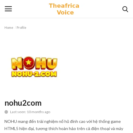
Home
Profile
Login
Register
Home
Contact
Videos
Travel
nohu2com
Last seen: 10 months ago
Lifestyle
NOHU mang đến trải nghiệm nổ hũ đỉnh cao với hệ thống game
Gallery
HTML5 hiện đại, tương thích hoàn hảo trên cả điện thoại và máy