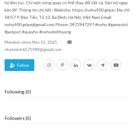
hũ liên tục. Chỉ một vòng quay có thể thay đổi tất cả. Săn hũ ngay
kẻo lỡ! Thông tin chi tiết: Website: https://nohu900.gripe/ Địa chỉ:
Blog
58/57 P. Đào Tấn, Tổ 13, Ba Đình, Hà Nội, Việt Nam Email:
nohu900.gripe@gmail.com Phone: 0972947297 #nohu #gameslot
Trending
#jackpot #quayhu #nohudoithuong
Fashion
Member since Nov 15, 2025
nhatminh6571988@gmail.com
Sitemap
Follow
News
Business
Following (0)
Followers (0)