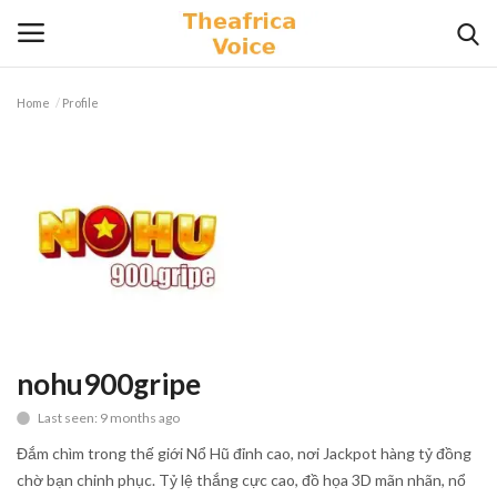
Home
Profile
Login
Register
Home
Contact
Videos
Travel
nohu900gripe
Last seen: 9 months ago
Lifestyle
Đắm chìm trong thế giới Nổ Hũ đỉnh cao, nơi Jackpot hàng tỷ đồng
Gallery
chờ bạn chinh phục. Tỷ lệ thắng cực cao, đồ họa 3D mãn nhãn, nổ