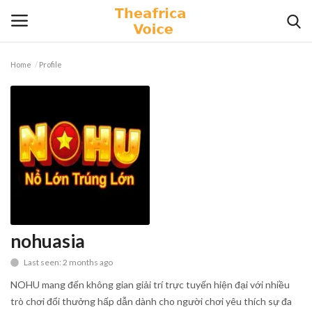
Home
Profile
Login
Register
Home
Contact
Videos
Travel
nohuasia
Last seen: 2 months ago
Lifestyle
NOHU mang đến không gian giải trí trực tuyến hiện đại với nhiều
Gallery
trò chơi đổi thưởng hấp dẫn dành cho người chơi yêu thích sự đa