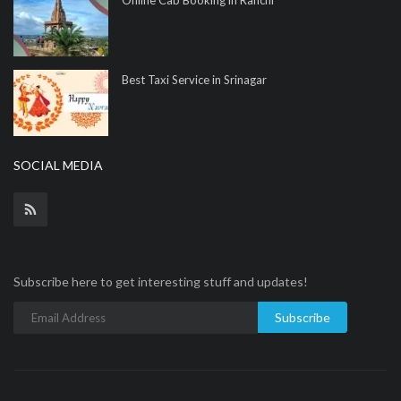
Online Cab Booking in Ranchi
Best Taxi Service in Srinagar
SOCIAL MEDIA
Subscribe here to get interesting stuff and updates!
Subscribe