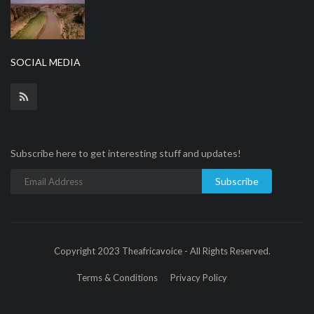
SOCIAL MEDIA
Subscribe here to get interesting stuff and updates!
Subscribe
Copyright 2023 Theafricavoice - All Rights Reserved.
Terms & Conditions
Privacy Policy