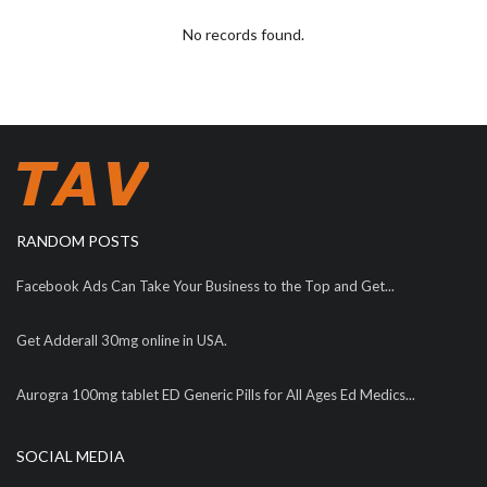
No records found.
RANDOM POSTS
Facebook Ads Can Take Your Business to the Top and Get...
Get Adderall 30mg online in USA.
Aurogra 100mg tablet ED Generic Pills for All Ages Ed Medics...
SOCIAL MEDIA