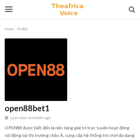
Home
Profile
Login
Register
Home
Contact
Videos
Travel
open88bet1
Last seen: 4 months ago
Lifestyle
OPEN88 được biết đến là nền tảng giải trí trực tuyến hoạt động
Gallery
sôi động tại thị trường châu Á, cung cấp hệ thống trò chơi đa dạng