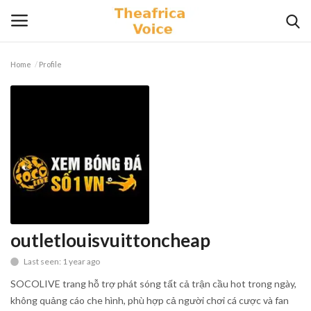
Home
Profile
Login
Register
Home
Contact
Videos
Travel
outletlouisvuittoncheap
Last seen: 1 year ago
Lifestyle
SOCOLIVE trang hỗ trợ phát sóng tất cả trận cầu hot trong ngày,
Gallery
không quảng cáo che hình, phù hợp cả người chơi cá cược và fan