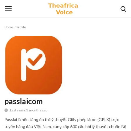
Home
Profile
Login
Register
Home
Contact
Videos
Travel
passlaicom
Last seen: 3 months ago
Lifestyle
Passlai là nền tảng ôn thi lý thuyết Giấy phép lái xe (GPLX) trực
Gallery
tuyến hàng đầu Việt Nam, cung cấp 600 câu hỏi lý thuyết chuẩn Bộ