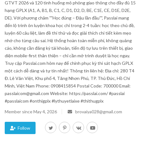
GTVT 2026 và 120 tình huống mô phỏng giao thông cho đầy đủ 15
hạng GPLX (A1, A, B1, B, C1, C, D1, D2, D, BE, C1E, CE, D1E, D2E,
Blog
DE). Với phương châm ""Học đúng – Đậu lần đầu"", Passlai mang
đến lộ trình ôn luyện khoa học chỉ trong 2-4 tuần: học theo chủ đề,
Trending
luyện 60 câu liệt, làm đề thi thử và đọc giải thích chi tiết kèm mẹo
nhớ cho từng câu sai. Hệ thống hoàn toàn miễn phí, không quảng
Fashion
cáo, không cần đăng ký tài khoản, tiến độ tự lưu trên thiết bị, giao
diện mobile-first thân thiện – chỉ cần mở trình duyệt là học ngay.
Sitemap
Truy cập Passlai.com hôm nay để chinh phục kỳ thi sát hạch GPLX
một cách dễ dàng và tự tin nhất! Thông tin liên hệ: Địa chỉ: 280 T4
News
Đ. Lê Văn Việt, Khu phố 4, Tăng Nhơn Phú, TP. Thủ Đức, Hồ Chí
Minh, Việt Nam Phone: 0908415854 Postal Code: 700000 Email:
Business
passlaicom@gmail.com Website: https://passlai.com/ #passlai
#passlaicom #onthigplx #lythuyetlaixe #thithugplx
Member since May 4, 2026
brovaiya028@gmail.com
Follow