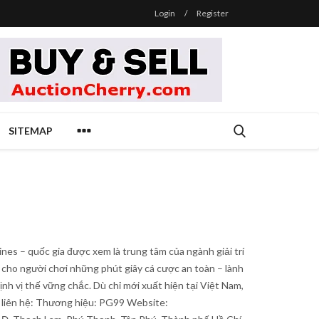
Login
/
Register
SITEMAP
nes – quốc gia được xem là trung tâm của ngành giải trí
cho người chơi những phút giây cá cược an toàn – lành
ịnh vị thế vững chắc. Dù chỉ mới xuất hiện tại Việt Nam,
 liên hệ: Thương hiệu: PG99 Website: