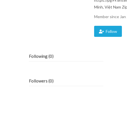
https://pg99.ente
Minh, Việt Nam Z
Member since Jan 
Follow
Following (0)
Followers (0)