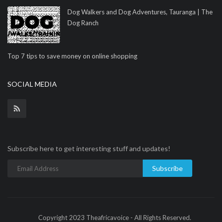
Dog Walkers and Dog Adventures, Tauranga | The
Dog Ranch
Top 7 tips to save money on online shopping
SOCIAL MEDIA
Subscribe here to get interesting stuff and updates!
Subscribe
Copyright 2023 Theafricavoice - All Rights Reserved.