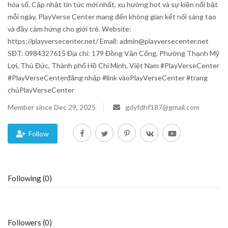
hóa số. Cập nhật tin tức mới nhất, xu hướng hot và sự kiện nổi bật
mỗi ngày, PlayVerse Center mang đến không gian kết nối sáng tạo
Blog
và đầy cảm hứng cho giới trẻ. Website:
https://playversecenter.net/ Email: admin@playversecenter.net
Trending
SĐT: 0984327615 Địa chỉ: 179 Đồng Văn Cống, Phường Thạnh Mỹ
Lợi, Thủ Đức, Thành phố Hồ Chí Minh, Việt Nam #PlayVerseCenter
Fashion
#PlayVerseCenterđăng nhập #link vàoPlayVerseCenter #trang
chủPlayVerseCenter
Sitemap
Member since Dec 29, 2025
gdyfdhf187@gmail.com
News
Follow
Business
Following (0)
Followers (0)