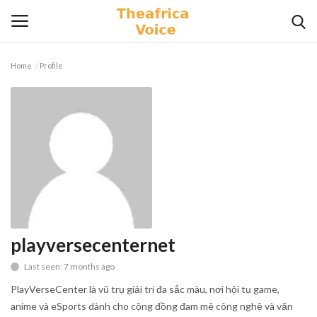
Home
Profile
Login
Register
Home
Contact
Videos
Travel
playversecenternet
Last seen: 7 months ago
Lifestyle
PlayVerseCenter là vũ trụ giải trí đa sắc màu, nơi hội tụ game,
Gallery
anime và eSports dành cho cộng đồng đam mê công nghệ và văn