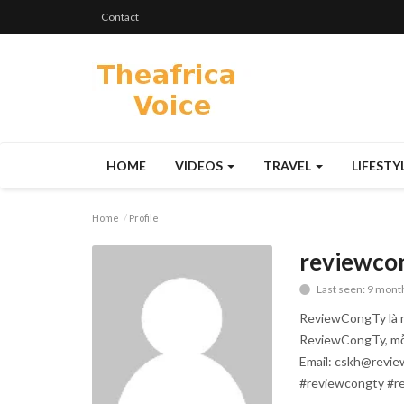
Contact
HOME
VIDEOS
TRAVEL
LIFESTY
Home
Profile
reviewco
Last seen: 9 mont
ReviewCongTy là nề
ReviewCongTy, mỗi
Email: cskh@revie
#reviewcongty #r