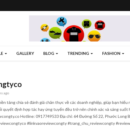
LE
GALLERY
BLOG
TRENDING
FASHION
ngtyco
hs ago
n tảng chia sẻ đánh giá chân thực về các doanh nghiệp, giúp bạn hiểu r
 quyết định hợp tác hay ứng tuyển đều trở nên chính xác và sáng suốt 
wcongty.co Hotline: 0917749533 Địa chỉ: 64 Đường Số 22, Phước Long 
eviewcongtyco #linkvaoreviewcongty #trang_chu_reviewcongty #revie