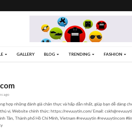
LE
GALLERY
BLOG
TRENDING
FASHION
ncom
hs ago
ổng hợp những đánh giá chân thực và hấp dẫn nhất, giúp bạn dễ dàng chọn 
thú vị. Website chính thức: https://revuuytin.com/ Email: cskh@revuuy
 Bình Tân, Thành phố Hồ Chí Minh, Vietnam #revuuytin #revuuytincom #l
ky