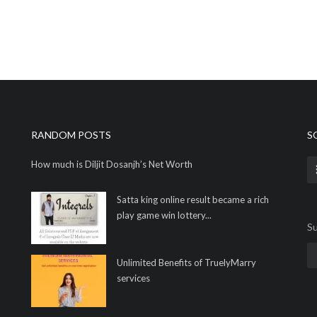
RANDOM POSTS
S
How much is Diljit Dosanjh’s Net Worth
Satta king online result became a rich
play game win lottery...
Su
Unlimited Benefits of TruelyMarry
services