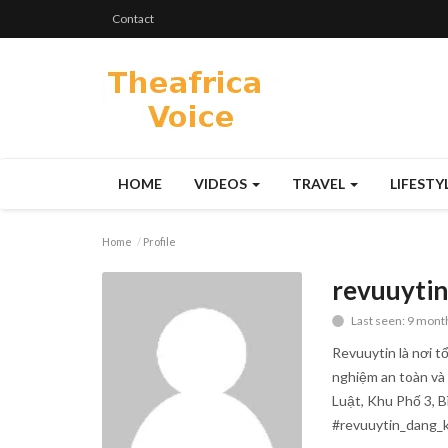
Contact
HOME
VIDEOS
TRAVEL
LIFESTY
Home
Profile
revuuyti
Last seen: 9 mont
Revuuytin là nơi t
nghiệm an toàn và 
Luật, Khu Phố 3,
#revuuytin_dang_