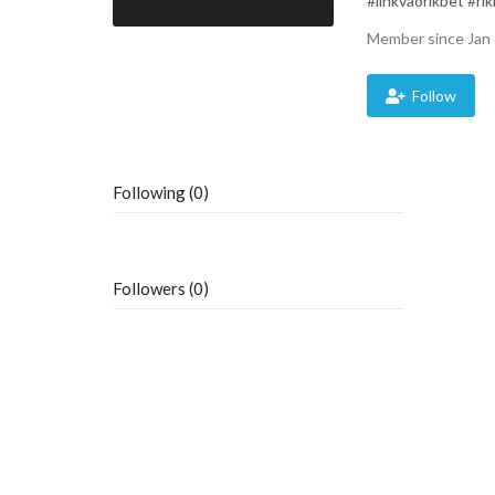
#linkvaorikbet #ri
Member since Jan 
Follow
Following (0)
Followers (0)