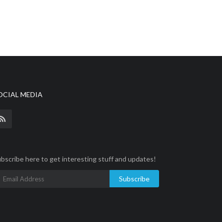
OCIAL MEDIA
bscribe here to get interesting stuff and updates!
Subscribe