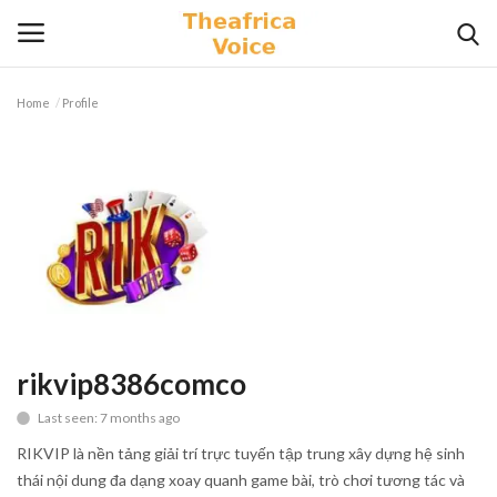
Home
Profile
Login
Register
Home
Contact
Videos
Travel
rikvip8386comco
Last seen: 7 months ago
Lifestyle
RIKVIP là nền tảng giải trí trực tuyến tập trung xây dựng hệ sinh
Gallery
thái nội dung đa dạng xoay quanh game bài, trò chơi tương tác và