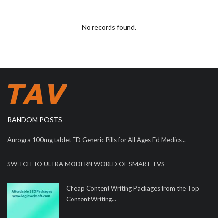
No records found.
RANDOM POSTS
Aurogra 100mg tablet ED Generic Pills for All Ages Ed Medics...
SWITCH TO ULTRA MODERN WORLD OF SMART TVS
Cheap Content Writing Packages from the Top
Content Writing...