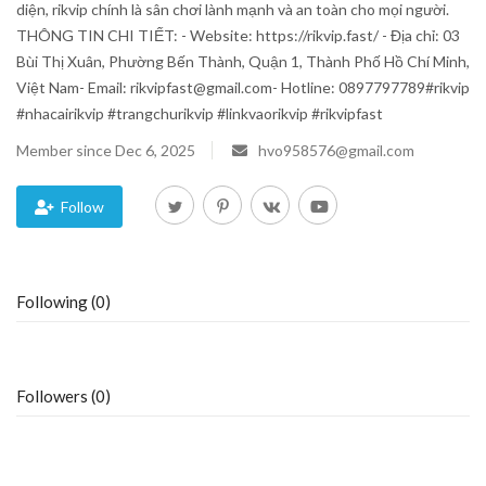
diện, rikvip chính là sân chơi lành mạnh và an toàn cho mọi người.
THÔNG TIN CHI TIẾT: - Website: https://rikvip.fast/ - Địa chỉ: 03
Blog
Bùi Thị Xuân, Phường Bến Thành, Quận 1, Thành Phố Hồ Chí Minh,
Việt Nam- Email: rikvipfast@gmail.com- Hotline: 0897797789#rikvip
Trending
#nhacairikvip #trangchurikvip #linkvaorikvip #rikvipfast
Fashion
Member since Dec 6, 2025
hvo958576@gmail.com
Sitemap
Follow
News
Following (0)
Business
Followers (0)