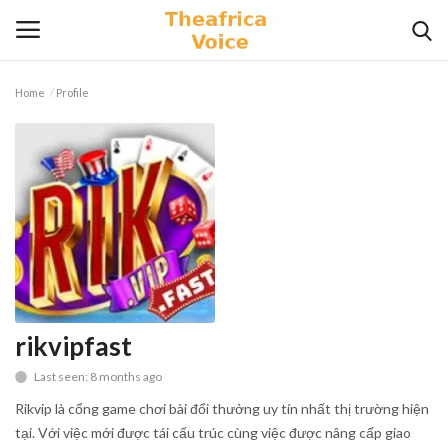
Home
Profile
Login
Register
Home
Contact
Videos
Travel
rikvipfast
Last seen: 8 months ago
Lifestyle
Rikvip là cổng game chơi bài đổi thưởng uy tín nhất thị trường hiện
Gallery
tại. Với việc mới được tái cấu trúc cùng việc được nâng cấp giao