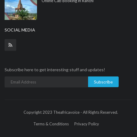
Online Cab Booking in Ranchi
SOCIAL MEDIA
Subscribe here to get interesting stuff and updates!
Subscribe
Copyright 2023 Theafricavoice - All Rights Reserved.
Terms & Conditions
Privacy Policy