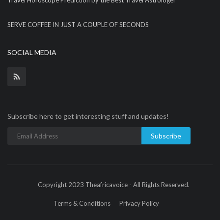
Travel Horoscope Prediction by the Best Travel Astrologer
SERVE COFFEE IN JUST A COUPLE OF SECONDS
SOCIAL MEDIA
Subscribe here to get interesting stuff and updates!
Subscribe
Copyright 2023 Theafricavoice - All Rights Reserved.
Terms & Conditions
Privacy Policy