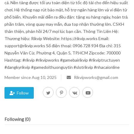
cá. Nền tảng được tối ưu toàn diện từ tốc độ tải cho đến hiệu suất
chơi. Hệ thống nạp rút bảo mật, hỗ trợ ngân hàng lớn và ví điện tử
Blog
phổ biến. Khuyến mãi diễn ra đều đặn: tặng xu hàng ngày, hoàn trả
phần trăm, vòng quay may mắn, đua top nhận thưởng lớn. CSKH
Trending
thân thiện, phản hồi 24/7 mọi lúc bạn cần. Thông Tin Liên Hệ:
Thương hiệu: Rikvip Website: https://rikvip.works Email:
Fashion
support@rikvip.works Số điện thoại: 0906 728 934 Địa chỉ: 315
Nguyễn Văn Cừ, Phường 4, Quận 5, TP.HCM Zipcode: 700000
Sitemap
Hashtag: #rikvip #rikvipworks #gamebairikvip #rikviptructuyen
#dangkyrikvip #gamedoithuonguytin #slotrikvip #nhacaionline
News
Member since Aug 10, 2025
Rikvipworks@gmail.com
Business
Follow
Following (0)