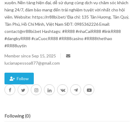
xuyên. Nền tảng hiện đại, dễ sử dụng cùng dịch vụ chăm sóc khách
hàng 24/7, đảm bảo mang đến trải nghiệm tuyệt vời nhất cho hội
Blog
viên. Website: https://rr88bi.bet/ Địa chỉ: 135 Tân Hương, Tân Quý,
Tân Phú, Hồ Chí Minh, Việt Nam SĐT: 0985362226 Email:
Trending
contact@rr88bi.bet Hashtags: #RR88 #nhaCaiRR88 #linkRR88
#dangkyRR88 #caCuocRR88 #RR88casino #RR88thethao
Fashion
#RR88uytin
Member since Sep 15, 2025
Sitemap
lucianapessoa877@gmail.com
News
Follow
Business
Following (0)