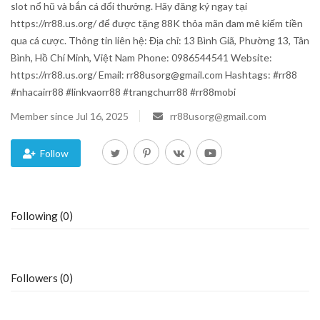
slot nổ hũ và bắn cá đổi thưởng. Hãy đăng ký ngay tại
https://rr88.us.org/ để được tặng 88K thỏa mãn đam mê kiếm tiền
Blog
qua cá cược. Thông tin liên hệ: Địa chỉ: 13 Bình Giã, Phường 13, Tân
Bình, Hồ Chí Minh, Việt Nam Phone: 0986544541 Website:
Trending
https://rr88.us.org/ Email: rr88usorg@gmail.com Hashtags: #rr88
#nhacairr88 #linkvaorr88 #trangchurr88 #rr88mobi
Fashion
Member since Jul 16, 2025
rr88usorg@gmail.com
Sitemap
Follow
News
Business
Following (0)
Followers (0)