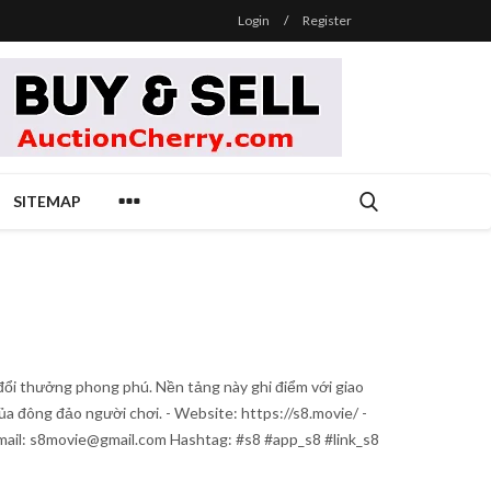
Login
/
Register
SITEMAP
hơi đổi thưởng phong phú. Nền tảng này ghi điểm với giao
a đông đảo người chơi. - Website: https://s8.movie/ -
mail: s8movie@gmail.com Hashtag: #s8 #app_s8 #link_s8