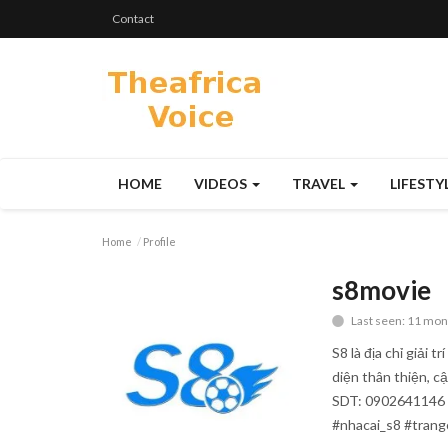
Contact
HOME
VIDEOS
TRAVEL
LIFESTY
Home
Profile
s8movie
Last seen: 11 mon
S8 là địa chỉ giải 
diện thân thiện, c
SDT: 0902641146 -
#nhacai_s8 #tran