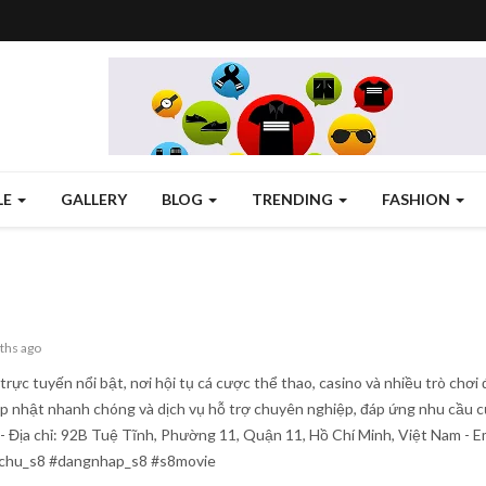
LE
GALLERY
BLOG
TRENDING
FASHION
ths ago
trí trực tuyến nổi bật, nơi hội tụ cá cược thể thao, casino và nhiều trò c
ập nhật nhanh chóng và dịch vụ hỗ trợ chuyên nghiệp, đáp ứng nhu cầu củ
 Địa chỉ: 92B Tuệ Tĩnh, Phường 11, Quận 11, Hồ Chí Minh, Việt Nam - E
gchu_s8 #dangnhap_s8 #s8movie