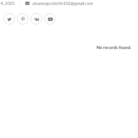
 4, 2025
phamngocbichh102@gmail.com
No records found.