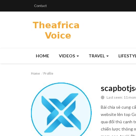
Contact
HOME
VIDEOS
TRAVEL
LIFESTY
Home
Profile
scapbotjs
Last seen: 11 mon
Bài chia sẻ cung c
website lên top Go
qua đối thủ cạnh t
chiến lược thông 