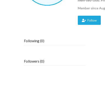
mem-seo-tool/. Pho
Member since Aug
Follow
Following (0)
Followers (0)