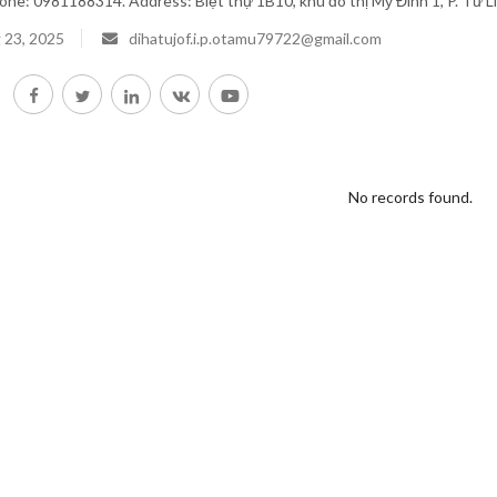
ne: 0981188314. Address: Biệt thự 1B10, khu đô thị Mỹ Đình 1, P. Từ Li
 23, 2025
dihatujof.i.p.otamu79722@gmail.com
No records found.