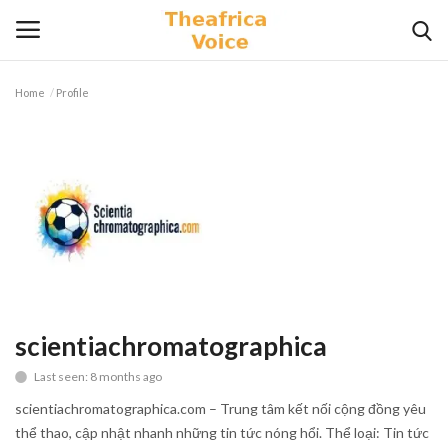
Home
Profile
Login
Register
Home
Contact
Videos
Travel
scientiachromatographica
Last seen: 8 months ago
Lifestyle
scientiachromatographica.com – Trung tâm kết nối cộng đồng yêu
Gallery
thể thao, cập nhật nhanh những tin tức nóng hổi. Thể loại: Tin tức