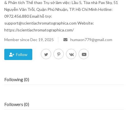
& Phân tích Thể thao Trụ sở làm việc: Lầu 5, Tòa nhà Pax Sky, 51
Nguyễn Văn Trỗi, Quận Phú Nhuận, TP. Hồ Chí Minh Hotline:
Blog
0972.456.880 Email hỗ trợ:
support@scientiachromatographica.com Website:
Trending
https://scientiachromatographica.com/
Fashion
Member since Dec 19, 2025
humaon779@gmail.com
Sitemap
Follow
News
Following (0)
Business
Followers (0)