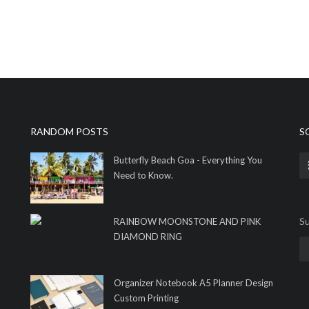
RANDOM POSTS
S
Butterfly Beach Goa - Everything You
Need to Know.
Su
RAINBOW MOONSTONE AND PINK
DIAMOND RING
Organizer Notebook A5 Planner Design
Custom Printing